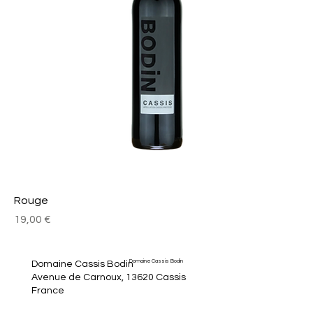
Rouge
Prix
19,00 €
Domaine Cassis Bodin
Domaine Cassis Bodin
Avenue de Carnoux, 13620 Cassis
France