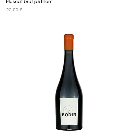
Muscat brut pétillant
Prix
22,00 €