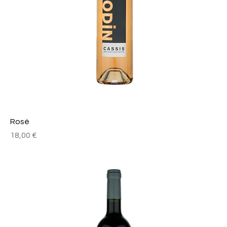
Rosé
Prix
18,00 €